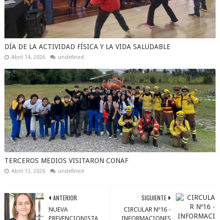
DÍA DE LA ACTIVIDAD FÍSICA Y LA VIDA SALUDABLE
Abril 14, 2026
undefined
TERCEROS MEDIOS VISITARON CONAF
Abril 13, 2026
undefined
ANTERIOR
SIGUIENTE
NUEVA
CIRCULAR Nº16 -
PREVENCIONISTA
INFORMACIONES