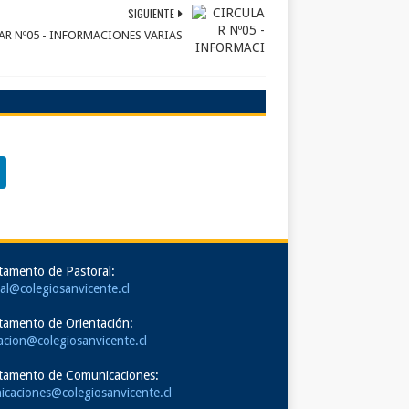
SIGUIENTE
AR Nº05 - INFORMACIONES VARIAS
tamento de Pastoral:
al@colegiosanvicente.cl
tamento de Orientación:
acion@colegiosanvicente.cl
tamento de Comunicaciones:
icaciones@colegiosanvicente.cl