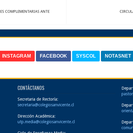
NES COMPLEMENTARIAS ANTE
CIRCUL
INSTAGRAM
FACEBOOK
SYSCOL
NOTASNET
CONTÁCTANOS
Depar
pastor
Secretaria de Rectoría:
secretaria@colegiosanvicente.cl
Depar
orient
Dirección Académica:
utp.media@colegiosanvicente.cl
Depar
comun