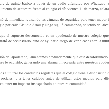
dre de quinto básico a través de un audio difundido por Whatsapp, 
ntento de secuestro frente al colegio el día viernes 11 de marzo, aclar
ionó de inmediato revisando las cámaras de seguridad para tener mayor i
gio por calle Claudio Arrau y luego siguió caminando, saliendo del alca
 que el supuesto desconocido es un apoderado de nuestro colegio que
trató de secuestrarlo, sino de ayudarlo luego de verlo caer entre la m
ión del apoderado, lamentamos profundamente que este desafortunado 
obre lo ocurrido, generando una alarma innecesaria entre nuestros apode
 a utilizar los conductos regulares que el colegio tiene a disposición
sociales; y a tener cuidado antes de utilizar estos medios para di
den tener un impacto insospechado en nuestra comunidad.