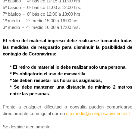
3º básico
-
4º básico 10:15 a 11:00 hrs.
5º básico
-
6º básico 11:00 a 12:00 hrs.
7º básico
-
8º básico 12:00 a 13:00 hrs.
1º medio
-
2º medio 15:00 a 16:00 hrs.
3º medio
-
4º medio 16:00 a 17:00 hrs.
El retiro del material impreso debe realizarse tomando todas
las medidas de resguardo para disminuir la posibilidad de
contagio de Coronavirus:
* El retiro de material lo debe realizar solo una persona,
* Es obligatorio el uso de mascarilla,
* Se deben respetar los horarios asignados,
* Se debe mantener una distancia de mínimo 2 metros
entre las personas.
Frente a cualquier dificultad o consulta pueden comunicarse
directamente conmigo al correo
utp.media@colegiosanvicente.cl
Se despide atentamente,