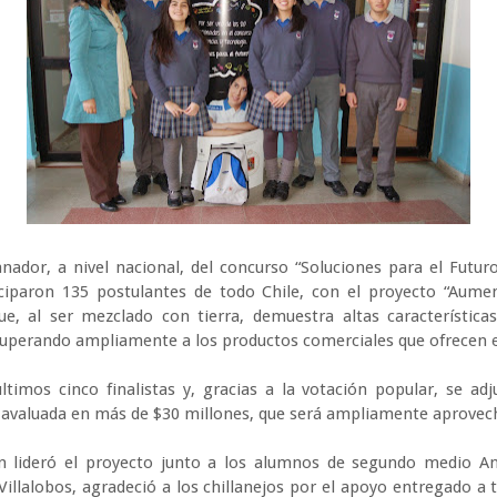
nador, a nivel nacional, del concurso “Soluciones para el Futuro”
ciparon 135 postulantes de todo Chile, con el proyecto “Aument
ue, al ser mezclado con tierra, demuestra altas característica
 superando ampliamente a los productos comerciales que ofrecen e
ltimos cinco finalistas y, gracias a la votación popular, se adj
o, avaluada en más de $30 millones, que será ampliamente aprovec
en lideró el proyecto junto a los alumnos de segundo medio An
lalobos, agradeció a los chillanejos por el apoyo entregado a tr