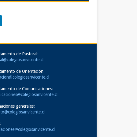
tamento de Pastoral:
al@colegiosanvicente.cl
tamento de Orientación:
acion@colegiosanvicente.cl
tamento de Comunicaciones:
icaciones@colegiosanvicente.cl
aciones generales:
to@colegiosanvicente.cl
:
aciones@colegiosanvicente.cl