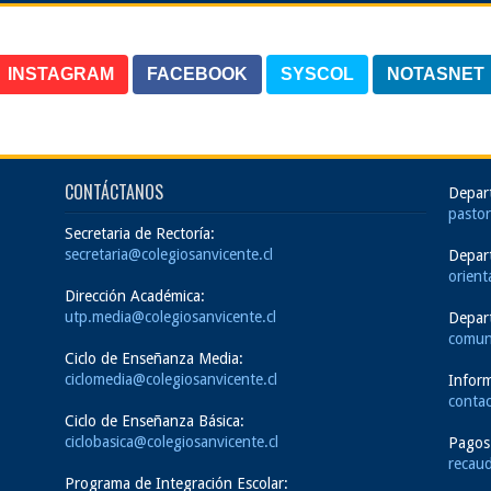
INSTAGRAM
FACEBOOK
SYSCOL
NOTASNET
CONTÁCTANOS
Depar
pastor
Secretaria de Rectoría:
secretaria@colegiosanvicente.cl
Depar
orient
Dirección Académica:
utp.media@colegiosanvicente.cl
Depar
comun
Ciclo de Enseñanza Media:
ciclomedia@colegiosanvicente.cl
Inform
contac
Ciclo de Enseñanza Básica:
ciclobasica@colegiosanvicente.cl
Pagos
recaud
Programa de Integración Escolar: