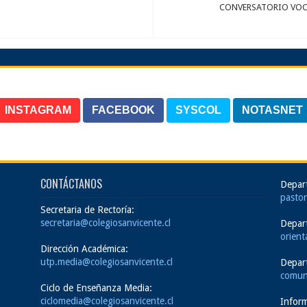
CONVERSATORIO VOC
INSTAGRAM
FACEBOOK
SYSCOL
NOTASNET
CONTÁCTANOS
Depar
pastor
Secretaria de Rectoría:
secretaria@colegiosanvicente.cl
Depar
orient
Dirección Académica:
utp.media@colegiosanvicente.cl
Depar
comun
Ciclo de Enseñanza Media:
ciclomedia@colegiosanvicente.cl
Inform