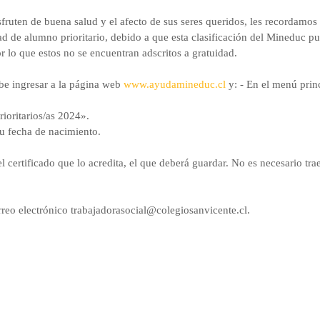
uten de buena salud y el afecto de sus seres queridos, les recordamos 
ad de alumno prioritario, debido a que esta clasificación del Mineduc 
r lo que estos no se encuentran adscritos a gratuidad.
debe ingresar a la página web
www.ayudamineduc.cl
y: - En el menú princ
ioritarios/as 2024».
su fecha de nacimiento.
el certificado que lo acredita, el que deberá guardar. No es necesario tra
rreo electrónico trabajadorasocial@colegiosanvicente.cl.