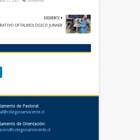
bre 21, 2021
undefined
SIGUIENTE
RATIVO OFTALMOLÓGICO JUNAEB
tamento de Pastoral:
al@colegiosanvicente.cl
tamento de Orientación:
acion@colegiosanvicente.cl