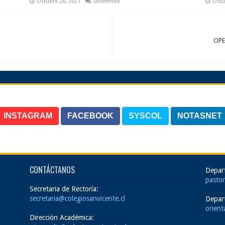
Octubre 26, 2021
undefined
Octu
OPE
INSTAGRAM
FACEBOOK
SYSCOL
NOTASNET
CONTÁCTANOS
Depar
pastor
Secretaria de Rectoría:
secretaria@colegiosanvicente.cl
Depar
orient
Dirección Académica: