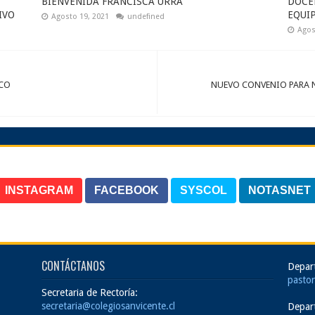
BIENVENIDA FRANCISCA URRA
DOCE
IVO
EQUI
Agosto 19, 2021
undefined
Agos
ICO
NUEVO CONVENIO PARA
INSTAGRAM
FACEBOOK
SYSCOL
NOTASNET
CONTÁCTANOS
Depar
pastor
Secretaria de Rectoría:
secretaria@colegiosanvicente.cl
Depar