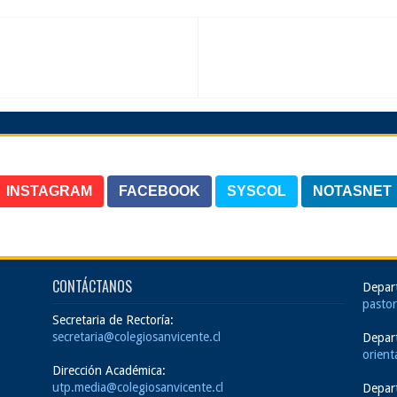
INSTAGRAM
FACEBOOK
SYSCOL
NOTASNET
CONTÁCTANOS
Depar
pastor
Secretaria de Rectoría:
secretaria@colegiosanvicente.cl
Depar
orient
Dirección Académica:
utp.media@colegiosanvicente.cl
Depar